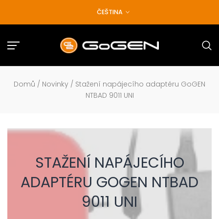
Přejít
ČEŠTINA
na
obsah
Domů
/
Novinky
/
Stažení napájecího adaptéru GoGEN
NTBAD 9011 UNI
STAŽENÍ NAPÁJECÍHO
ADAPTÉRU GOGEN NTBAD
9011 UNI