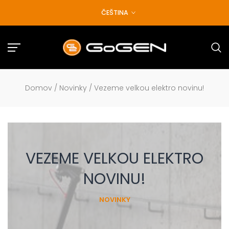
Přejít
ČEŠTINA
na
obsah
Domov
/
Novinky
/
Vezeme velkou elektro novinu!
VEZEME VELKOU ELEKTRO
NOVINU!
NOVINKY