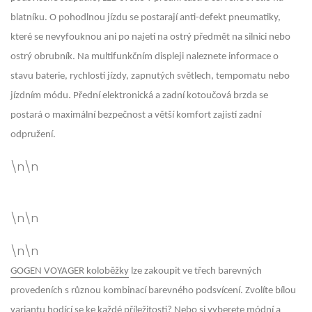
blatníku. O pohodlnou jízdu se postarají anti-defekt pneumatiky,
které se nevyfouknou ani po najetí na ostrý předmět na silnici nebo
ostrý obrubník. Na multifunkčním displeji naleznete informace o
stavu baterie, rychlosti jízdy, zapnutých světlech, tempomatu nebo
jízdním módu. Přední elektronická a zadní kotoučová brzda se
postará o maximální bezpečnost a větší komfort zajistí zadní
odpružení.
\n\n
\n\n
\n\n
GOGEN VOYAGER koloběžky
lze zakoupit ve třech barevných
provedeních s různou kombinací barevného podsvícení. Zvolíte bílou
variantu hodící se ke každé příležitosti? Nebo si vyberete módní a