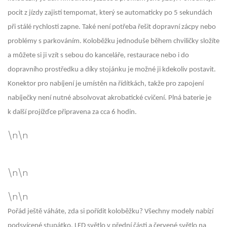
pocit z jízdy zajistí tempomat, který se automaticky po 5 sekundách
při stálé rychlosti zapne. Také není potřeba řešit dopravní zácpy nebo
problémy s parkováním. Koloběžku jednoduše během chviličky složíte
a můžete si ji vzít s sebou do kanceláře, restaurace nebo i do
dopravního prostředku a díky stojánku je možné ji kdekoliv postavit.
Konektor pro nabíjení je umístěn na řídítkách, takže pro zapojení
nabíječky není nutné absolvovat akrobatické cvičení. Plná baterie je
k další projížďce připravena za cca 6 hodin.
\n\n
\n\n
\n\n
Pořád ještě váháte, zda si pořídit koloběžku? Všechny modely nabízí
podsvícené stupátko, LED světlo v přední části a červené světlo na