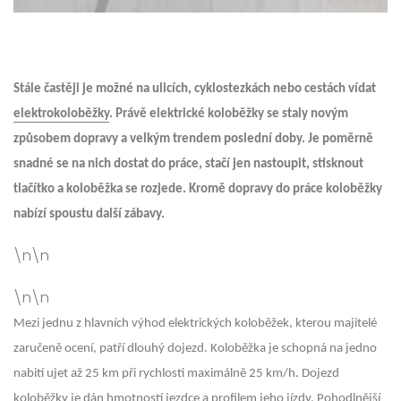
Stále častěji je možné na ulicích, cyklostezkách nebo cestách vídat
elektrokoloběžky
. Právě elektrické koloběžky se staly novým
způsobem dopravy a velkým trendem poslední doby. Je poměrně
snadné se na nich dostat do práce, stačí jen nastoupit, stisknout
tlačítko a koloběžka se rozjede. Kromě dopravy do práce koloběžky
nabízí spoustu další zábavy.
\n\n
\n\n
Mezi jednu z hlavních výhod elektrických koloběžek, kterou majitelé
zaručeně ocení, patří dlouhý dojezd. Koloběžka je schopná na jedno
nabití ujet až 25 km při rychlosti maximálně 25 km/h. Dojezd
koloběžky je dán hmotností jezdce a profilem jeho jízdy. Pohodlnější