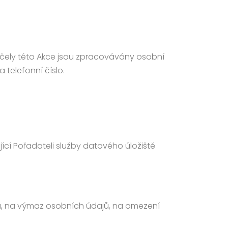
o účely této Akce jsou zpracovávány osobní
 telefonní číslo.
í Pořadateli služby datového úložiště
jů, na výmaz osobních údajů, na omezení