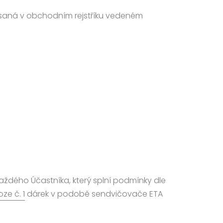
 zapsaná v obchodním rejstříku vedeném
aždého Účastníka, který splní podmínky dle
oze č. 1
dárek v podobě sendvičovače ETA