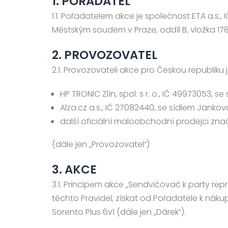
1. POŘADATEL
1.1. Pořadatelem akce je společnost ETA a.s.
Městským soudem v Praze, oddíl B, vložka 178
2. PROVOZOVATEL
2.1. Provozovateli akce pro Českou republiku 
HP TRONIC Zlín, spol. s r. o., IČ 49973053, s
Alza.cz a.s., IČ 27082440, se sídlem Janko
další oficiální maloobchodní prodejci zn
(dále jen „Provozovatel“)
3. AKCE
3.1. Principem akce „Sendvičovač k party re
těchto Pravidel, získat od Pořadatele k n
Sorento Plus 6v1 (dále jen „Dárek“).