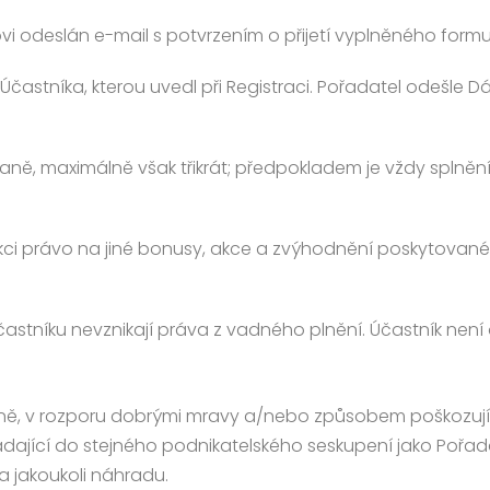
vi odeslán e-mail s potvrzením o přijetí vyplněného formu
Účastníka, kterou uvedl při Registraci. Pořadatel odešle
vaně, maximálně však třikrát; předpokladem je vždy splněn
 Akci právo na jiné bonusy, akce a zvýhodnění poskytované
astníku nevznikají práva z vadného plnění. Účastník nen
ativně, v rozporu dobrými mravy a/nebo způsobem poškozu
ající do stejného podnikatelského seskupení jako Pořadat
na jakoukoli náhradu.