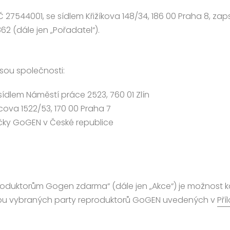
, IČ 27544001, se sídlem Křižíkova 148/34, 186 00 Praha 8,
62 (dále jen „Pořadatel“).
jsou společnosti:
e sídlem Náměstí práce 2523, 760 01 Zlín
vcova 1522/53, 170 00 Praha 7
ačky GoGEN v České republice
produktorům Gogen zdarma“ (dále jen „Akce“) je možnost k
ákupu vybraných party reproduktorů GoGEN uvedených v
Příl