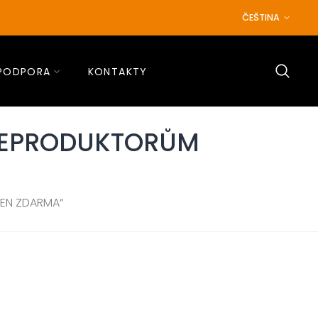
ČEŠTINA
PODPORA
KONTAKTY
 REPRODUKTORŮM
EN ZDARMA“