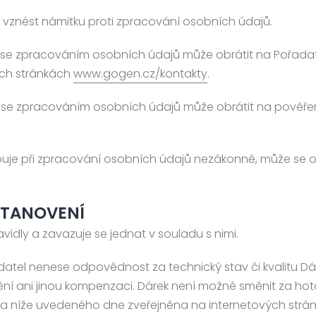
o vznést námitku proti zpracování osobních údajů.
ích se zpracováním osobních údajů může obrátit na Pořadat
ých stránkách
www.gogen.cz/kontakty
.
cích se zpracováním osobních údajů může obrátit na pově
tupuje při zpracování osobních údajů nezákonně, může se o
STANOVENÍ
ravidly a zavazuje se jednat v souladu s nimi.
řadatel nenese odpovědnost za technický stav či kvalitu D
ění ani jinou kompenzaci. Dárek není možné směnit za hot
yla níže uvedeného dne zveřejněna na internetových str