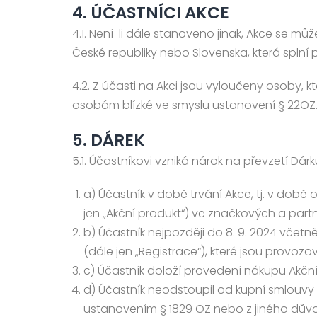
4. ÚČASTNÍCI AKCE
4.1. Není-li dále stanoveno jinak, Akce se m
České republiky nebo Slovenska, která splní 
4.2. Z účasti na Akci jsou vyloučeny osoby,
osobám blízké ve smyslu ustanovení § 22OZ
5. DÁREK
5.1. Účastníkovi vzniká nárok na převzetí Dá
a) Účastník v době trvání Akce, tj. v době 
jen „Akční produkt“) ve značkových a par
b) Účastník nejpozději do 8. 9. 2024 včet
(dále jen „Registrace“), které jsou provoz
c) Účastník doloží provedení nákupu Akč
d) Účastník neodstoupil od kupní smlouv
ustanovením § 1829 OZ nebo z jiného dův