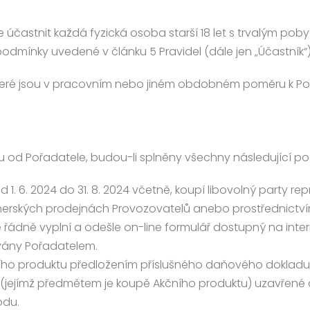
ůže účastnit každá fyzická osoba starší 18 let s trvalým 
podmínky uvedené v článku 5 Pravidel (dále jen „Účastník“)
 které jsou v pracovním nebo jiném obdobném poměru k Poř
.
rku od Pořadatele, budou-li splněny všechny následující p
od 1. 6. 2024 do 31. 8. 2024 včetně, koupí libovolný party r
tnerských prodejnách Provozovatelů anebo prostřednictvím
ně řádně vyplní a odešle on-line formulář dostupný na in
ovány Pořadatelem.
ního produktu předložením příslušného daňového dokladu
y (jejímž předmětem je koupě Akčního produktu) uzavřen
odu.