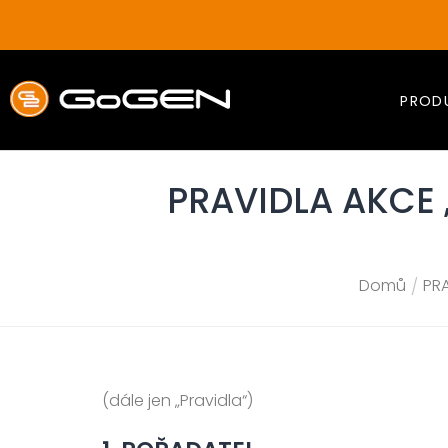
Přejít
na
obsah
PROD
PRAVIDLA AKCE
Domů
PR
/
(dále jen „Pravidla“)