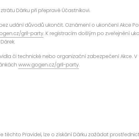
ztrátu Dárku při přepravě Účastníkovi.
to i bez udání důvodů ukončit. Oznámení o ukončení Akce
gen.cz/gril-party
. K registracím došlým po zveřejnění u
 Dárek.
ravidla či technické nebo organizační zabezpečení Akce. 
tránkách
www.gogen.cz/gril-party
.
 těchto Pravidel, lze o získání Dárku zažádat prostřednict