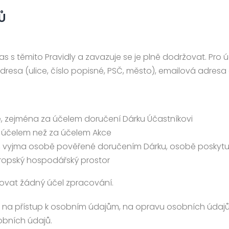
Ů
uhlas s těmito Pravidly a zavazuje se je plně dodržovat. Pr
resa (ulice, číslo popisné, PSČ, město), emailová adresa a
, zejména za účelem doručení Dárku Účastníkovi
 účelem než za účelem Akce
 vyjma osobě pověřené doručením Dárku, osobě poskytujíc
opský hospodářský prostor
stovat žádný účel zpracování.
vo na přístup k osobním údajům, na opravu osobních úda
obních údajů.