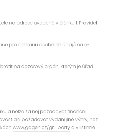
ele na adrese uvedené v článku 1. Pravidel
řence pro ochranu osobních údajů na e-
brátit na dozorový orgán, kterým je Úřad
árku a nelze za něj požadovat finanční
ovost ani požadovat vydaní jiné výhry, než
ánkách
www.gogen.cz/gril-party
a v listinné