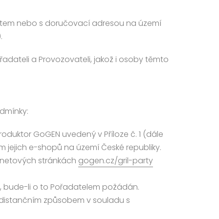
pobytem nebo s doručovací adresou na území
.
adateli a Provozovateli, jakož i osoby těmto
odmínky:
eproduktor GoGEN uvedený v Příloze č. 1 (dále
 jejich e-shopů na území České republiky.
ternetových stránkách
gogen.cz/gril-party
, bude-li o to Pořadatelem požádán.
é distančním způsobem v souladu s