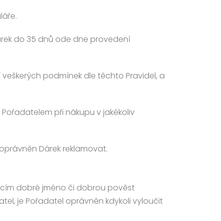
láře.
 Dárek do 35 dnů ode dne provedení
í veškerých podmínek dle těchto Pravidel, a
 Pořadatelem při nákupu v jakékoliv
í oprávněn Dárek reklamovat.
jícím dobré jméno či dobrou pověst
el, je Pořadatel oprávněn kdykoli vyloučit