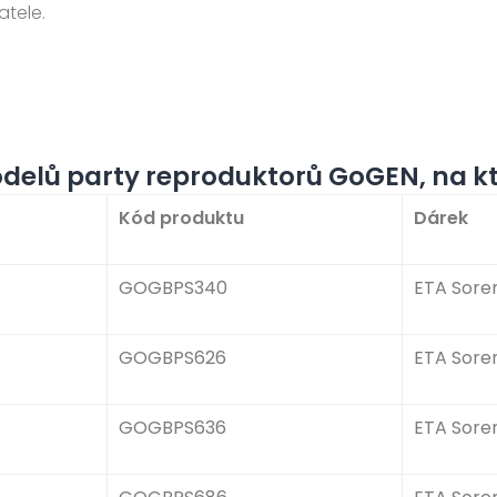
tele.
elů party reproduktorů GoGEN, na kt
Kód produktu
Dárek
GOGBPS340
ETA Soren
GOGBPS626
ETA Soren
GOGBPS636
ETA Soren