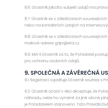
8.6. Účastník jakožto subjekt údajů má práv
8.7. Účastník se v záležitostech souvisejíc
nebo na kontaktních údajích na internetov
8.8. Účastník se v záležitostech souvisejí
mailové adrese gdpr@eta.cz.
8.9. Má-li Účastník za to, že Pořadatel pos
pro ochranu osobních údajů.
9. SPOLEČNÁ A ZÁVĚREČNÁ U
9.1. Registrací vyjadřuje Účastník souhlas s P
9.2. Účastník účastí v Akci akceptuje, že Po
náhradu, nelze ho vyměnit za jiné věcné pln
je Pořadatelem stanoveno. Tato Pravidla b