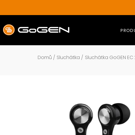
Přejít
na
obsah
PROD
Domů
/
Sluchátka
/
Sluchátka GoGEN EC 2