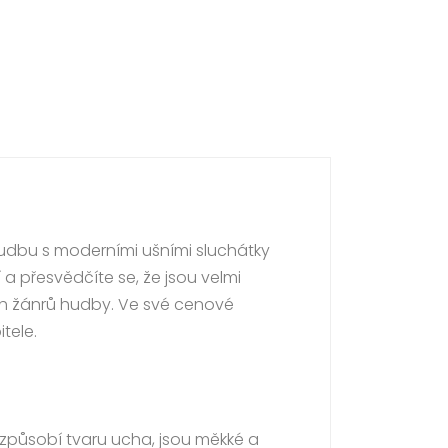
hudbu s moderními ušními sluchátky
a přesvědčíte se, že jsou velmi
ch žánrů hudby. Ve své cenové
tele.
izpůsobí tvaru ucha, jsou měkké a