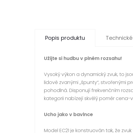
Popis produktu
Technické
Užijte si hudbu v plném rozsahu!
Vysoký výkon a dynamický zvuk, to js
lidově zvanými „špunty“, stvořenými p
pohodlná. Disponují frekvenčním rozs
kategorii nabízejí skvělý poměr cena-
Ucho jako v bavlnce
Model EC21 je konstruován tak, že zvu