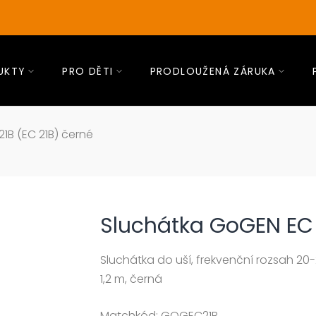
UKTY
PRO DĚTI
PRODLOUŽENÁ ZÁRUKA
1B (EC 21B) černé
Sluchátka GoGEN EC 
Sluchátka do uší, frekvenční rozsah 2
1,2 m, černá
Matchkód:
GOGEC21B