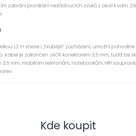
tím zabrání pronikání nežádoucích zvuků z okolí k vám. Z
e.
t
ou 1,2 m snese i „hrubější“ zacházení, umožní pohodlné 
. Kabel je zakončen JACK konektorem 3,5 mm, tudíž lze slu
m 3,5 mm, mobilním telefonům, notebookům, HIFI soupravě
barev.
Kde koupit