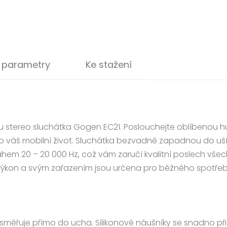
 parametry
Ke stažení
ou stereo sluchátka Gogen EC21. Poslouchejte oblíbenou 
ro váš mobilní život. Sluchátka bezvadně zapadnou do uší 
ahem 20 – 20 000 Hz, což vám zaručí kvalitní poslech vše
výkon a svým zařazením jsou určena pro běžného spotřebi
k směřuje přímo do ucha. Silikonové náušníky se snadno př