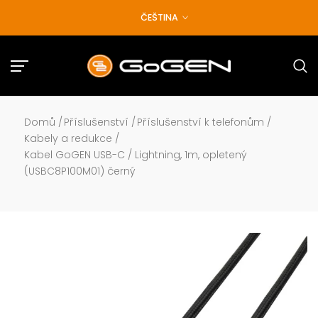
Přejít
ČEŠTINA
na
obsah
Domů
/
Příslušenství
/
Příslušenství k telefonům
/
Kabely a redukce
/
Kabel GoGEN USB-C / Lightning, 1m, opletený
(USBC8P100M01) černý