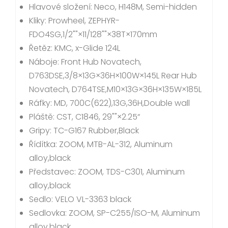
Hlavové složení: Neco, H148M, Semi-hidden
Kliky: Prowheel, ZEPHYR-
FDO4SG,1/2""×11/128""×38T×170mm
Řetěz: KMC, x-Glide 124L
Náboje: Front Hub Novatech,
D763DSE,3/8×13G×36H×100W×145L Rear Hub
Novatech, D764TSE,M10×13G×36H×135W×185L
Ráfky: MD, 700C(622),13G,36H,Double wall
Pláště: CST, C1846, 29""×2.25“
Gripy: TC-G167 Rubber,Black
Řídítka: ZOOM, MTB-AL-312, Aluminum
alloy,black
Představec: ZOOM, TDS-C301, Aluminum
alloy,black
Sedlo: VELO VL-3363 black
Sedlovka: ZOOM, SP-C255/ISO-M, Aluminum
alloy,black