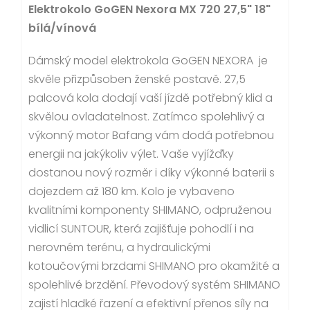
Elektrokolo GoGEN Nexora MX 720 27,5" 18"
bílá/vínová
Dámský model elektrokola GoGEN NEXORA je
skvěle přizpůsoben ženské postavě. 27,5
palcová kola dodají vaší jízdě potřebný klid a
skvělou ovladatelnost. Zatímco spolehlivý a
výkonný motor Bafang vám dodá potřebnou
energii na jakýkoliv výlet. Vaše vyjížďky
dostanou nový rozměr i díky výkonné baterii s
dojezdem až 180 km. Kolo je vybaveno
kvalitními komponenty SHIMANO, odpruženou
vidlicí SUNTOUR, která zajišťuje pohodlí i na
nerovném terénu, a hydraulickými
kotoučovými brzdami SHIMANO pro okamžité a
spolehlivé brzdění. Převodový systém SHIMANO
zajistí hladké řazení a efektivní přenos síly na