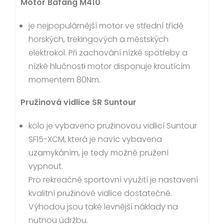
Motor Bafang M410
je nejpopulárnější motor ve střední třídě
horských, trekingových a městských
elektrokol. Při zachování nízké spotřeby a
nízké hlučnosti motor disponuje kroutícím
momentem 80Nm.
Pružinová vidlice SR Suntour
kolo je vybaveno pružinovou vidlicí Suntour
SF15-XCM, která je navíc vybavena
uzamykáním, je tedy možné pružení
vypnout.
Pro rekreačně sportovní využití je nastavení
kvalitní pružinové vidlice dostatečné.
Výhodou jsou také levnější náklady na
nutnou údržbu.