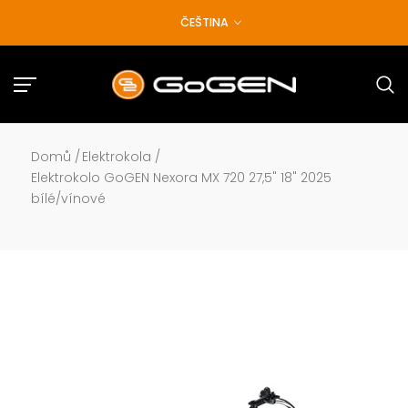
Přejít
ČEŠTINA
na
obsah
Domů
/
Elektrokola
/
Elektrokolo GoGEN Nexora MX 720 27,5" 18" 2025
bílé/vínové