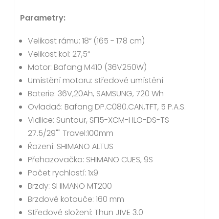
Parametry:
Velikost rámu: 18“ (165 - 178 cm)
Velikost kol: 27,5“
Motor: Bafang M410 (36V250W)
Umístění motoru: středové umístění
Baterie: 36V,20Ah, SAMSUNG, 720 Wh
Ovladač: Bafang DP.C080.CAN,TFT, 5 P.A.S.
Vidlice: Suntour, SF15-XCM-HLO-DS-TS
27.5/29"" Travel:100mm
Řazení: SHIMANO ALTUS
Přehazovačka: SHIMANO CUES, 9S
Počet rychlostí: 1x9
Brzdy: SHIMANO MT200
Brzdové kotouče: 160 mm
Středové složení: Thun JIVE 3.0