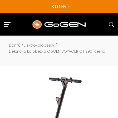
Přejít
ČEŠTINA
na
obsah
Domů
/
Elektrokoloběžky
/
Elektrická koloběžka GoGEN VOYAGER GT S901 černá