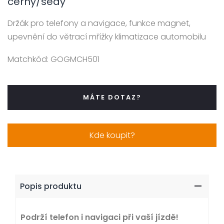
černý/šedý
Držák pro telefony a navigace, funkce magnet,
upevnění do větrací mřížky klimatizace automobilu
Matchkód:
GOGMCH501
MÁTE DOTAZ?
Kde koupit?
Popis produktu
Podrží telefon i navigaci při vaší jízdě!