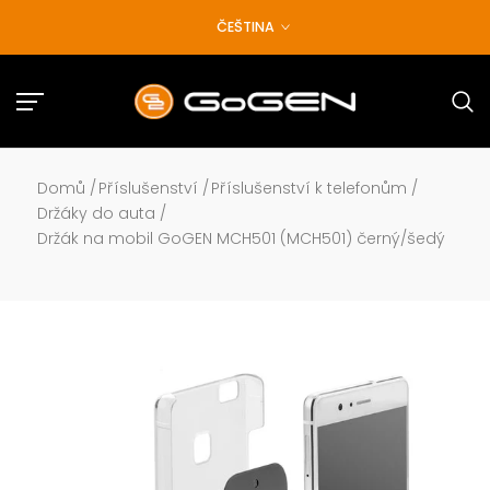
Přejít
ČEŠTINA
na
obsah
Domů
/
Příslušenství
/
Příslušenství k telefonům
/
Držáky do auta
/
Držák na mobil GoGEN MCH501 (MCH501) černý/šedý