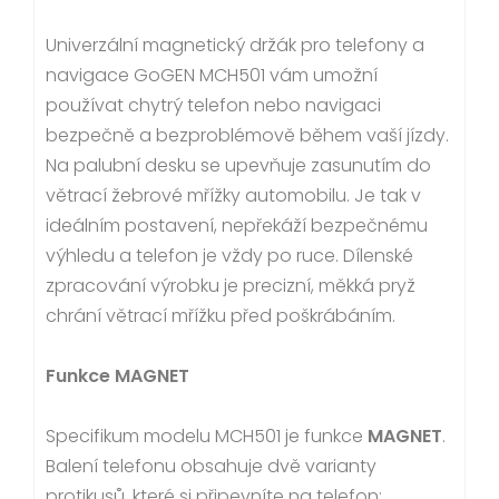
Univerzální magnetický držák pro telefony a
navigace GoGEN MCH501 vám umožní
používat chytrý telefon nebo navigaci
bezpečně a bezproblémově během vaší jízdy.
Na palubní desku se upevňuje zasunutím do
větrací žebrové mřížky automobilu. Je tak v
ideálním postavení, nepřekáží bezpečnému
výhledu a telefon je vždy po ruce. Dílenské
zpracování výrobku je precizní, měkká pryž
chrání větrací mřížku před poškrábáním.
Funkce MAGNET
Specifikum modelu MCH501 je funkce
MAGNET
.
Balení telefonu obsahuje dvě varianty
protikusů, které si připevníte na telefon: