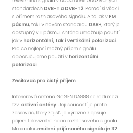
televizního signálu v obou dnes používaných
standardech
DVB-T a DVB-T2
. Poradí si však i
s příjmem rozhlasového signálu. A to jak v
FM
pásmu
, tak i v novém standardu
DAB+
, který je
dostupný v III.pásmu. Anténa umožňuje použití
jak v
horizontální, tak i vertikální polarizaci
.
Pro co nejlepší možný příjem signálu
doporučujeme použití v
horizontální
polarizaci
.
Zesilovač pro čistý příjem
Interiérová anténa GoGEN DA888 se řadí mezi
tzv.
aktivní antény
. Její součástí je proto
zesilovač, který zajišťuje výrazně zlepšuje
příjem televizního nebo rozhlasového signálu.
Maximální
zesílení přijímaného signálu je 32