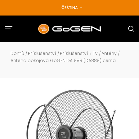
Přejít
ČEŠTINA
na
obsah
Domů
/
Příslušenství
/
Příslušenství k TV
/
Antény
/
Anténa pokojová GoGEN DA 888 (DA888) černá