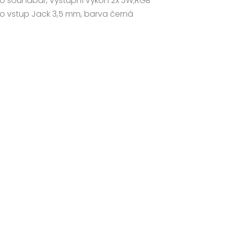
ko soundbar, výstupní výkon 2x 3W,RGB
dio vstup Jack 3,5 mm, barva černá