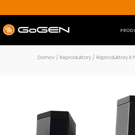
Přejít
na
obsah
PROD
Domov
/
Reproduktory
/
Reproduktory k 