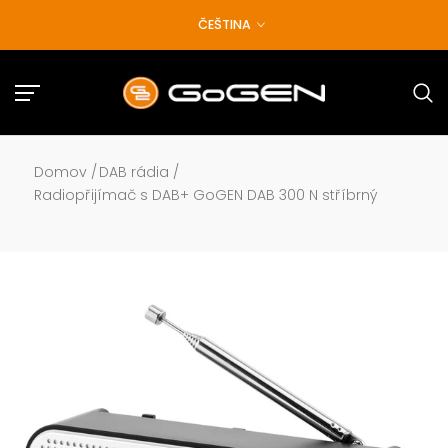
Přejít
ČEŠTINA
na
obsah
Domov
/
DAB rádia
/
Radiopřijímač s DAB+ GoGEN DAB 300 N stříbrný