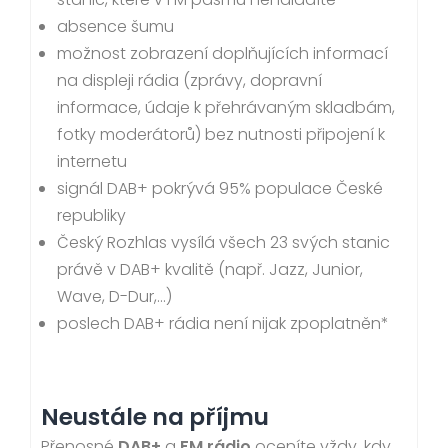
absence šumu
možnost zobrazení doplňujících informací
na displeji rádia (zprávy, dopravní
informace, údaje k přehrávaným skladbám,
fotky moderátorů) bez nutnosti připojení k
internetu
signál DAB+ pokrývá 95% populace České
republiky
Český Rozhlas vysílá všech 23 svých stanic
právě v DAB+ kvalitě (např. Jazz, Junior,
Wave, D-Dur,…)
poslech DAB+ rádia není nijak zpoplatněn*
Neustále na příjmu
Přenosné
DAB+
a
FM rádio
oceníte vždy, kdy