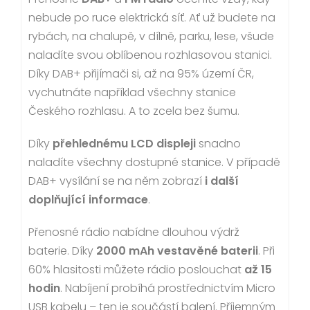
nebude po ruce elektrická síť. Ať už budete na
rybách, na chalupě, v dílně, parku, lese, všude
naladíte svou oblíbenou rozhlasovou stanici.
Díky DAB+ přijímači si, až na 95% území ČR,
vychutnáte například všechny stanice
Českého rozhlasu. A to zcela bez šumu.
Díky
přehlednému LCD displeji
snadno
naladíte všechny dostupné stanice. V případě
DAB+ vysílání se na něm zobrazí
i další
doplňující informace
.
Přenosné rádio nabídne dlouhou výdrž
baterie. Díky
2000 mAh vestavěné baterii
. Při
60% hlasitosti můžete rádio poslouchat
až 15
hodin
. Nabíjení probíhá prostřednictvím Micro
USB kabelu – ten je součástí balení. Příjemným