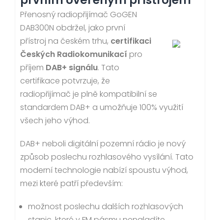
Přenosný radiopřijímač GoGEN
DAB300N obdržel, jako první
přístroj na českém trhu,
certifikaci
Českých Radiokomunikací
pro
příjem
DAB+ signálu
. Tato
certifikace potvrzuje, že
radiopřijímač je plně kompatibilní se
standardem DAB+ a umožňuje 100% využití
všech jeho výhod.
DAB+ neboli digitální pozemní rádio je nový
způsob poslechu rozhlasového vysílání. Tato
moderní technologie nabízí spoustu výhod,
mezi které patří především:
možnost poslechu dalších rozhlasových
stanic, které v FM pásmu nenaladíte