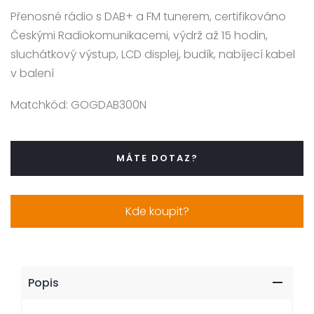
Přenosné rádio s DAB+ a FM tunerem, certifikováno
Českými Radiokomunikacemi, výdrž až 15 hodin,
sluchátkový výstup, LCD displej, budík, nabíjecí kabel
v balení
Matchkód:
GOGDAB300N
MÁTE DOTAZ?
Kde koupit?
Popis