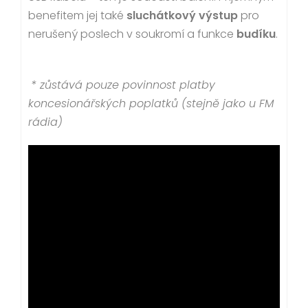
benefitem jej také
sluchátkový výstup
pro
nerušený poslech v soukromí a funkce
budíku
.
* zůstává pouze povinnost platby
koncesionářských poplatků (stejně jako u FM
rádia)