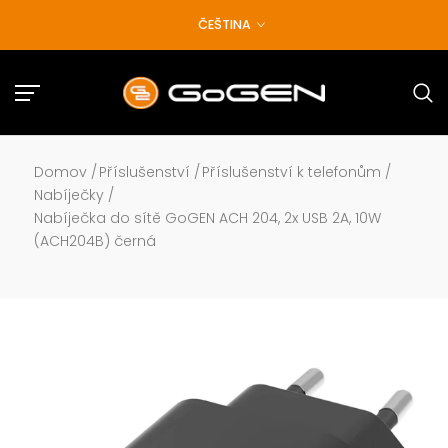
Přejít
ČEŠTINA
na
obsah
Domov
/
Příslušenství
/
Příslušenství k telefonům
/
Nabíječky
/
Nabíječka do sítě GoGEN ACH 204, 2x USB 2A, 10W
(ACH204B) černá