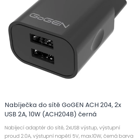
Nabíječka do sítě GoGEN ACH 204, 2x
USB 2A, 10W (ACH204B) černá
Nabíjecí adaptér do sítě, 2xUSB výstup, výstupní
proud 2.0A, výstupní napětí 5V, max.10W, černá barva